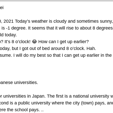
ei
0, 2021 Today’s weather is cloudy and sometimes sunny,
s -1 degree. It seems that it will rise to about 8 degrees
ld today.
? It’s 8 o’clock! 😂 How can I get up earlier?
 today, but I got out of bed around 8 o’clock. Hah.
sume. I will do my best so that I can get up earlier in th
anese universities.
 universities in Japan. The first is a national university 
ond is a public university where the city (town) pays, and 
ere the school pays. ..