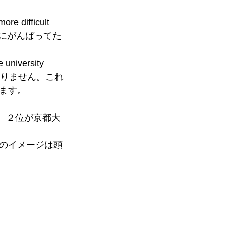
ifficult 
生の時にがんばってた
versity 
ばなりません。これ
ます。
学、２位が京都大
のイメージは頭