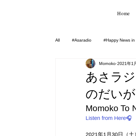
Home
All
#Asaradio
#Happy News in
Momoko
2021年1
あさラジ
のだいが
Momoko To
Listen from Here🎧
2021年1月30