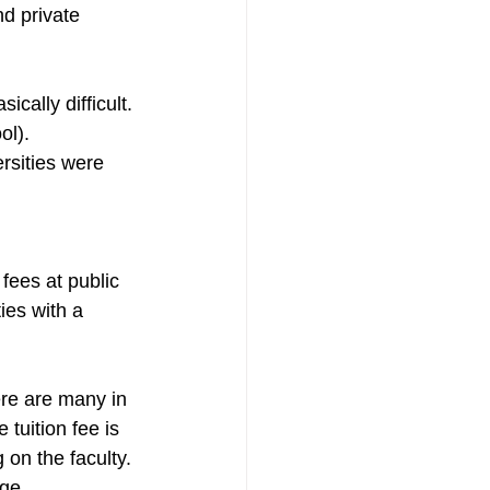
d private 
ically difficult. 
ol).
ersities were 
 fees at public 
ies with a 
ere are many in 
tuition fee is 
 on the faculty. 
ege.