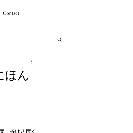
Contact
にほん
１度。昼は八度く