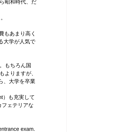
ら昭和時代、だ
た。
学費もあまり高く
がある大学が人気で
。もちろん国
もよりますが、
から、大学を卒業
nt）も充実して
カフェテリアな
nce exam. 