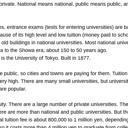
private. National means national, public means public, an
es, entrance exams (tests for entering universities) are bas
cause of its high level and low tuition (money paid to scho
old buildings in national universities. Most national univ
era to the Showa era, about 150 to 50 years ago.
 is the University of Tokyo. Built in 1877.
re public, so cities and towns are paying for them. Tuition
very high. There are many small universities, but universit
are popular.
ity. There are a large number of private universities. Th
re are more than national and public universities. But the 
l tuition fee is about 800,000 to 1 million yen, depending
 so it costs more than 4 million yen to graduate from coll