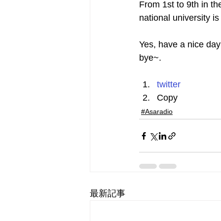
From 1st to 9th in the
national university i
Yes, have a nice day
bye~.
twitter
Copy
#Asaradio
最新記事