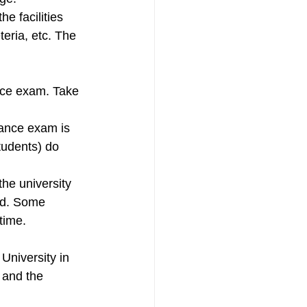
e facilities 
teria, etc. The 
nce exam. Take 
rance exam is 
tudents) do 
he university 
rd. Some 
time.
University in 
 and the 