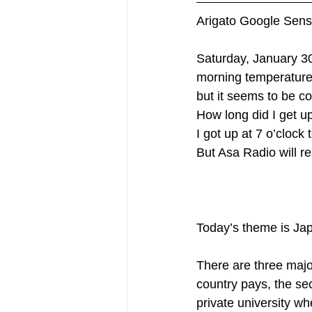
Arigato Google Sens
Saturday, January 3
morning temperature i
but it seems to be co
How long did I get up
I got up at 7 o’clock
But Asa Radio will re
Today’s theme is Jap
There are three major
country pays, the sec
private university wh