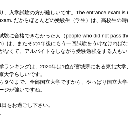
試験の方が難しいです。The entrance exam is more d
duation exam. だからほとんどの受験生（学生）は、高校
できなかった人（people who did not pass the uni
amination）は、またその1年後にもう一回試験をうけなけれ
がなくて、アルバイトをしながら受験勉強をする人もい
学ランキングは、2020年は1位が宮城県にある東北大
京大学らしいです。
ら９位まで、全部国立大学ですから、やっぱり国立大学
ージが強いですね。
1日をお過ごし下さい。
。