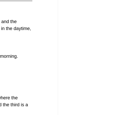
 and the 
 in the daytime, 
e morning.
where the 
the third is a 