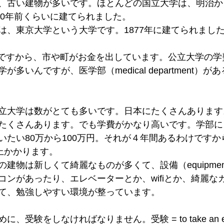
、古い建物が多いです。ほとんどの国立大学は、明治か
50年前くらいに建てられました。
は、東京大学という大学です。1877年に建てられまし
licですから、市や町がお金を出しています。公立大学の
多いんですが、医学部（medical department）
立大学は数がとても多いです。日本にたくさんあります
たくさんあります。でも学費がかなり高いです。学部に
いたい80万から100万円。それが４年間あるわけです
上かかります。
建物は新しくて綺麗なものが多くて、設備（equipme
コンがあったり、エレベーターとか、wifiとか、綺麗な
て、勉強しやすい環境が整っています。
受験をしなければなりません。受験 = to take an entra