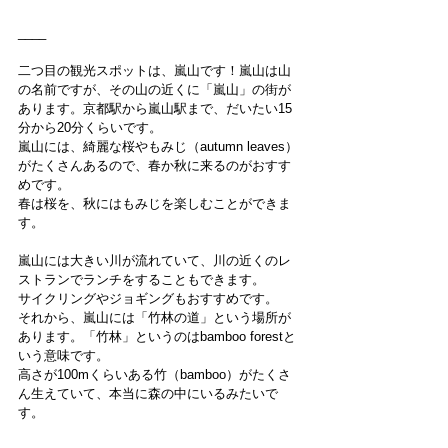
____
二つ目の観光スポットは、嵐山です！嵐山は山
の名前ですが、その山の近くに「嵐山」の街が
あります。京都駅から嵐山駅まで、だいたい15
分から20分くらいです。
嵐山には、綺麗な桜やもみじ（autumn leaves）
がたくさんあるので、春か秋に来るのがおすす
めです。
春は桜を、秋にはもみじを楽しむことができま
す。
嵐山には大きい川が流れていて、川の近くのレ
ストランでランチをすることもできます。
サイクリングやジョギングもおすすめです。
それから、嵐山には「竹林の道」という場所が
あります。「竹林」というのはbamboo forestと
いう意味です。
高さが100mくらいある竹（bamboo）がたくさ
ん生えていて、本当に森の中にいるみたいで
す。