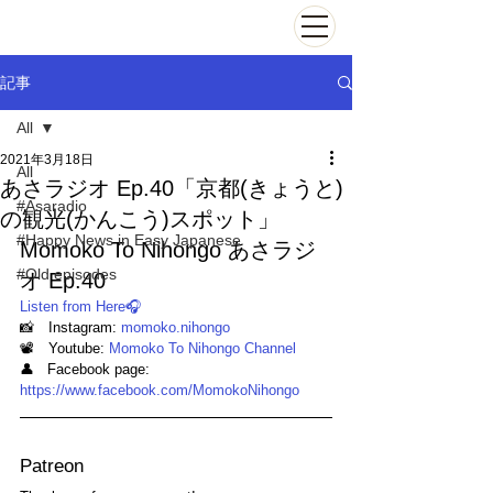
記事
All
2021年3月18日
All
あさラジオ Ep.40「京都(きょうと)
#Asaradio
の観光(かんこう)スポット」
#Happy News in Easy Japanese
Momoko To Nihongo あさラジ
#Old episodes
オ Ep.40
Listen from Here🎧
📸　Instagram: 
momoko.nihongo
📽　Youtube: 
Momoko To Nihongo Channel
👤   Facebook page: 
https://www.facebook.com/MomokoNihongo
Patreon