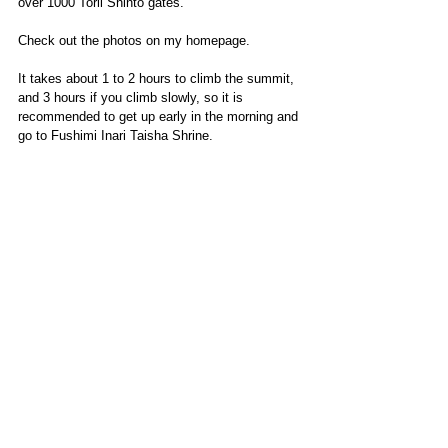
over 1000 Torii Shinto gates.
Check out the photos on my homepage.
It takes about 1 to 2 hours to climb the summit, 
and 3 hours if you climb slowly, so it is 
recommended to get up early in the morning and 
go to Fushimi Inari Taisha Shrine.
____
The second tourist attraction is Arashiyama! 
Arashiyama is the name of the mountain, but 
there is a town of “Arashiyama” near the 
mountain. It takes about 15 to 20 minutes from 
Kyoto Station to Arashiyama Station.
Arashiyama has a lot of beautiful cherry 
blossoms and autumn leaves, so it is 
recommended to come in spring or autumn.
You can enjoy cherry blossoms in spring and 
maple leaves in autumn.
There is a large river running through 
Arashiyama, and you can also have lunch at a 
restaurant near the river.