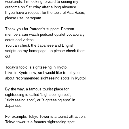
weekends. I’m looking forward to seeing my 
grandma on Saturday after a long absence.
If you have a request for the topic of Asa Radio, 
please use Instagram.
Thank you for Patreon’s support. Patreon 
members can watch podcast quizlet vocabulary 
cards and videos.
You can check the Japanese and English 
scripts on my homepage, so please check them 
out.
______
Today’s topic is sightseeing in Kyoto.
I live in Kyoto now, so I would like to tell you 
about recommended sightseeing spots in Kyoto!
By the way, a famous tourist place for 
sightseeing is called “sightseeing spot”, 
“sightseeing spot”, or “sightseeing spot” in 
Japanese.
For example, Tokyo Tower is a tourist attraction. 
Tokyo tower is a famous sightseeing spot.
________