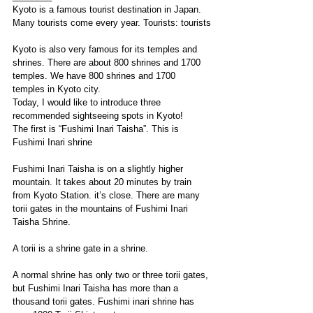
Kyoto is a famous tourist destination in Japan. 
Many tourists come every year. Tourists: tourists
Kyoto is also very famous for its temples and 
shrines. There are about 800 shrines and 1700 
temples. We have 800 shrines and 1700 
temples in Kyoto city.
Today, I would like to introduce three 
recommended sightseeing spots in Kyoto!
The first is “Fushimi Inari Taisha”. This is 
Fushimi Inari shrine
Fushimi Inari Taisha is on a slightly higher 
mountain. It takes about 20 minutes by train 
from Kyoto Station. it’s close. There are many 
torii gates in the mountains of Fushimi Inari 
Taisha Shrine.
A torii is a shrine gate in a shrine.
A normal shrine has only two or three torii gates, 
but Fushimi Inari Taisha has more than a 
thousand torii gates. Fushimi inari shrine has 