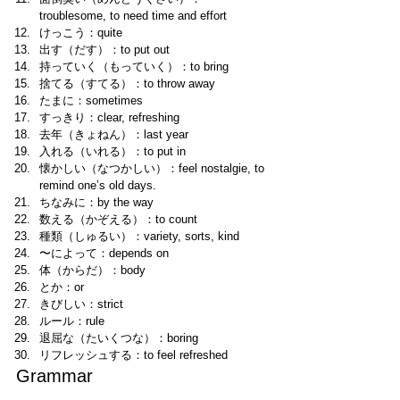
troublesome, to need time and effort
けっこう：quite
出す（だす）：to put out
持っていく（もっていく）：to bring
捨てる（すてる）：to throw away 
たまに：sometimes 
すっきり：clear, refreshing 
去年（きょねん）：last year 
入れる（いれる）：to put in 
懐かしい（なつかしい）：feel nostalgie, to 
remind one’s old days. 
ちなみに：by the way
数える（かぞえる）：to count
種類（しゅるい）：variety, sorts, kind
〜によって：depends on 
体（からだ）：body 
とか：or
きびしい：strict 
ルール：rule
退屈な（たいくつな）：boring 
リフレッシュする：to feel refreshed 
Grammar  