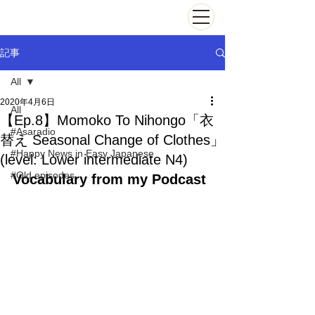
記事
All
2020年4月6日
All
【Ep.8】Momoko To Nihongo「衣
#Asaradio
替え Seasonal Change of Clothes」
#Happy News in Easy Japanese
(level: Lower intermediate N4)
#Old episodes
Vocabulary from my Podcast 