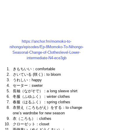
https://anchor.fm/momoko-to-
nihongo/episodes/Ep-8Momoko-To-Nihongo-
Seasonal-Change-of-Clotheslevel-Lower-
intermediate-N4-ece3gb
きもちいい：comfortable
さいている (咲く)：to bloom 
うれしい：happy
セーター：sweter 
長袖（ながそで）：a long sleeve shirt 
冬服（ふゆふく）：winter clothes 
春服（はるふく）：spring clothes
衣替え（ころもがえ）をする：to change 
one’s wardrobe for new season
衣（ころも）：clothes 
クローゼット：closet
面倒臭い（めんどうくさい）：